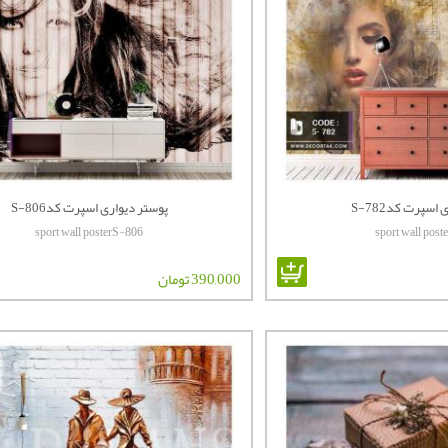
اسپرت کدS-782
پوستر دیواری اسپرت کدS-806
sport wall posterS-806
sport wall pos
390,000 تومان