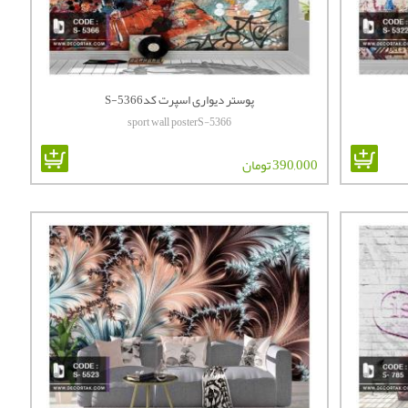
پوستر دیواری اسپرت کدS-5366
sport wall posterS-5366
390,000 تومان