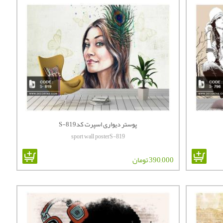
پوستر دیواری اسپرت کدS-819
sport wall posterS-819
390,000 تومان