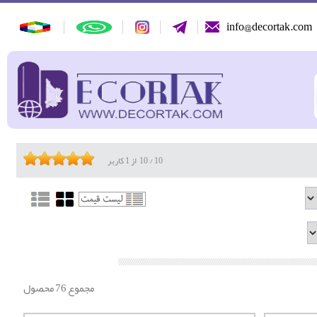
info@decortak.com
10
/
10
از
1
کاربر
مجموع 76 محصول