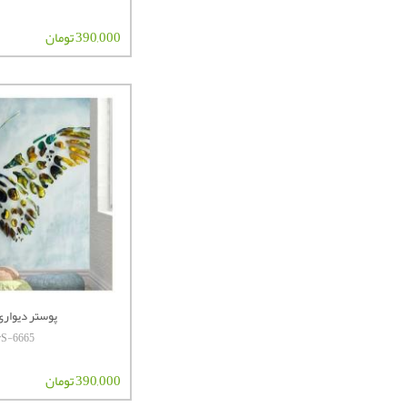
390,000 تومان
پوستر دیواری ا
erS-6665
390,000 تومان