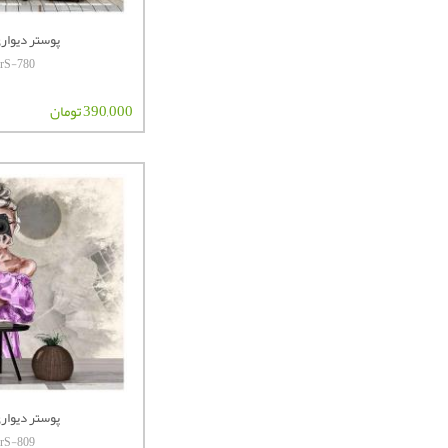
پوستر دیواری 
terS-780
390,000 تومان
پوستر دیواری 
terS-809