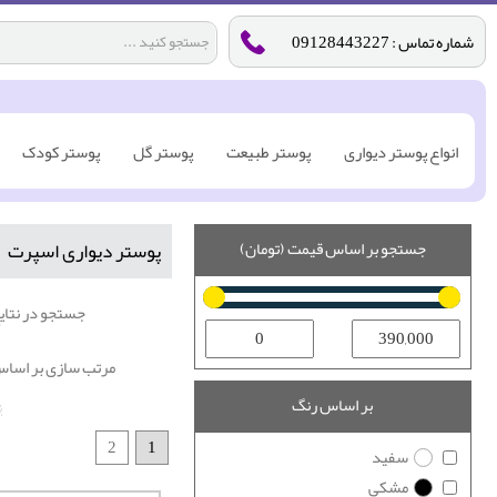
شماره تماس : 09128443227
انواع پوستر دیواری
پوستر طبیعت
پوستر گل
پوستر کودک
پوستر دیواری اسپرت
جستجو بر اساس قیمت (تومان)
جستجو در نتایج
مرتب سازی بر اساس
بر اساس رنگ
2
1
سفید
مشکی