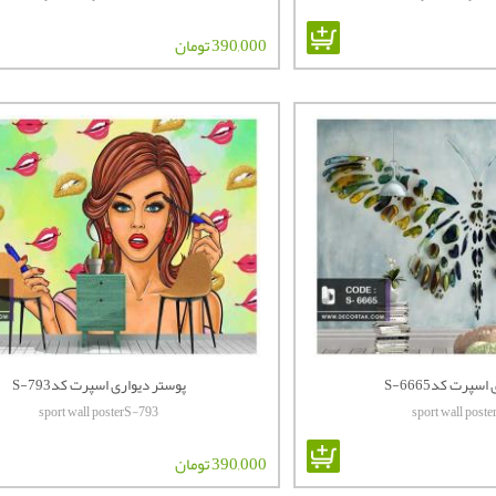
390,000 تومان
سپرت کدS-6665
پوستر دیواری اسپرت کدS-793
sport wall posterS-793
sport wall post
390,000 تومان