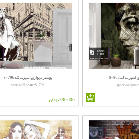
اسپرت کدS-802
پوستر دیواری اسپرت کدS-796
sport wall posterS-796
sport wall pos
390,000 تومان