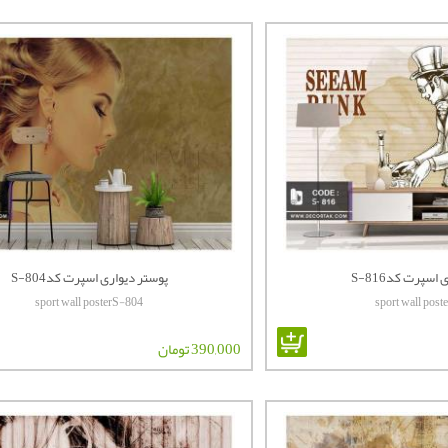
اسپرت کدS-816
پوستر دیواری اسپرت کدS-804
sport wall posterS-804
sport wall pos
390,000 تومان