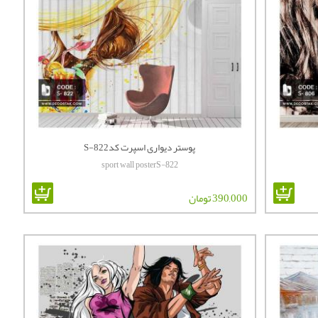
پوستر دیواری اسپرت کدS-822
sport wall posterS-822
390,000 تومان