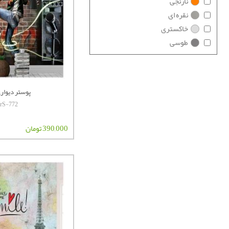
نارنجی
نقره ای
خاکستری
طوسی
پوستر دیواری 
terS-772
390,000 تومان