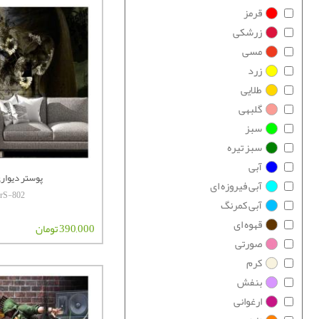
قرمز
زرشکی
مسی
زرد
طلایی
گلبهی
سبز
سبز تیره
آبی
پوستر دیواری 
آبی فیروزه ای
terS-802
آبی کمرنگ
قهوه ای
390,000 تومان
صورتی
کرم
بنفش
ارغوانی