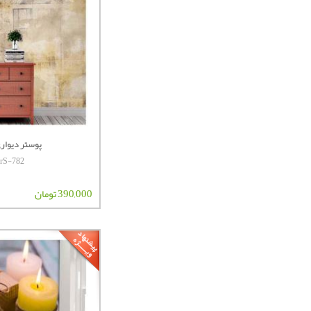
پوستر دیواری 
terS-782
390,000 تومان