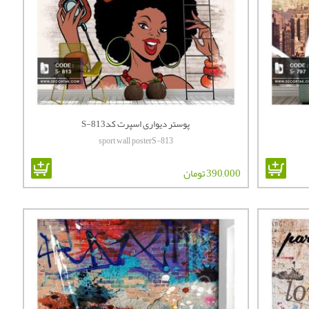
پوستر دیواری اسپرت کدS-813
sport wall posterS-813
390,000 تومان