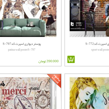
اسپرت کدS-772
پوستر دیواری اسپرت کدS-797
patina wall posterS-797
sport wall pos
390,000 تومان