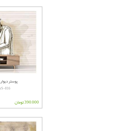
پوستر دیواری 
terS-816
390,000 تومان