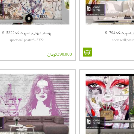
اسپرت کدS-794
پوستر دیواری اسپرت کدS-5322
sport wall posterS-5322
sport wall pos
390,000 تومان