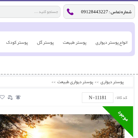
شماره تماس : 09128443227
انواع پوستر دیواری
پوستر طبیعت
پوستر گل
پوستر کودک
پوستر دیواری
>>
پوستر دیواری طبیعت
>>
N-11181
کد کالا :