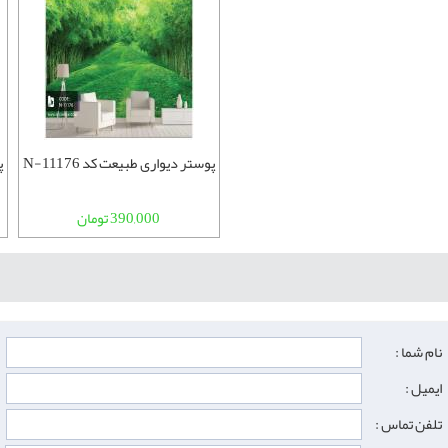
پوستر دیواری طبیعت کد N-11176
پ
390,000 تومان
نام شما :
ایمیل :
تلفن تماس :