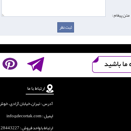
متن پیغام :
ارتباط با ما
آدرس : تهران،خیابان آزادی، خوش جنوبی
ایمیل : info@decortak.com
ارتباط با واحد فروش :
128443227