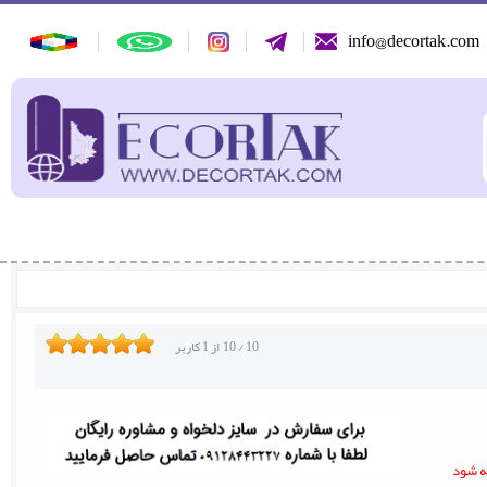
info@decortak.com
10
/
10
از
1
کاربر