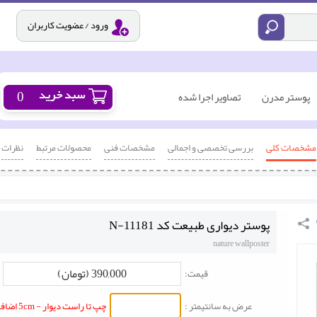
ورود / عضویت کاربران
0
پوستر مدرن
تصاویر اجرا شده
مشخصات کلی
بررسی تخصصی و اجمالی
مشخصات فنی
محصولات مرتبط
نظرات
پوستر دیواری طبیعت کد N-11181
nature wallposter
390,000 (تومان)
قیمت:
عرض به سانتیمتر :
چپ تا راست دیوار - 5cm اضافه شود