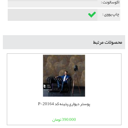
اکوسالونت :
چاپ یووی :
محصولات مرتبط
پوستر دیواری پتینه کد P-20164
390,000 تومان