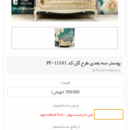
پوستر سه بعدی طرح گل کد PF-11161
3d Flower wallposter
قیمت:
390,000 (تومان)
عرض به سانتیمتر :
چپ تا راست دیوار - 5cm اضافه شود
ارتفاع به سانتیمتر :