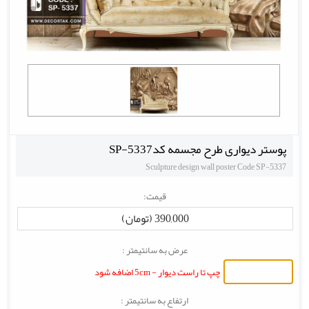
پوستر دیواری طرح مجسمه کدSP-5337
Sculpture design wall poster Code SP-5337
قیمت:
390,000 (تومان)
عرض به سانتیمتر :
چپ تا راست دیوار - 5cm اضافه شود
ارتفاع به سانتیمتر :