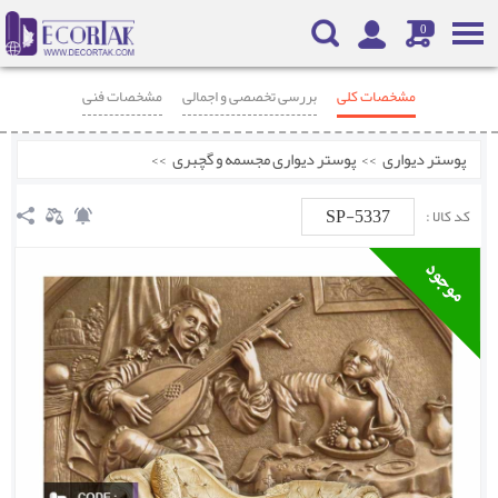
0
مشخصات کلی
بررسی تخصصی و اجمالی
مشخصات فنی
محصولات مرتبط
نظرات
پوستر دیواری
>>
پوستر دیواری مجسمه و گچبری
>>
SP-5337
کد کالا :