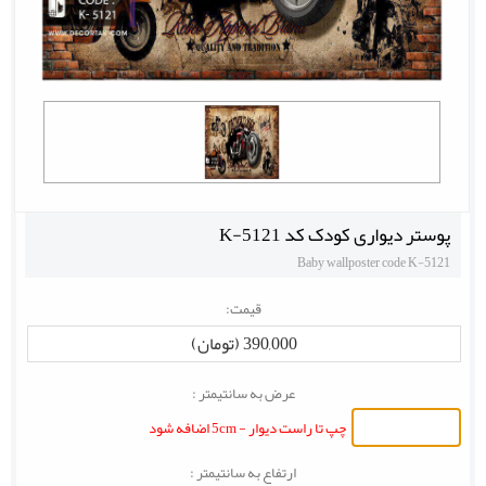
پوستر دیواری کودک کد K-5121
Baby wallposter code K-5121
قیمت:
390,000 (تومان)
عرض به سانتیمتر :
چپ تا راست دیوار - 5cm اضافه شود
ارتفاع به سانتیمتر :