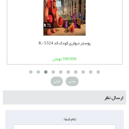
پوستر دیواری کودک کد K-5324
390,000 تومان
بعدی
قبلی
ارسال نظر
نام شما :