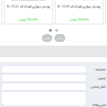
پوستر دیواری کودک کد K-5118
پوستر دیواری کودک کد K-5121
390,000 تومان
390,000 تومان
بعدی
قبلی
نام شما :
ایمیل :
تلفن تماس :
متن پیغام :