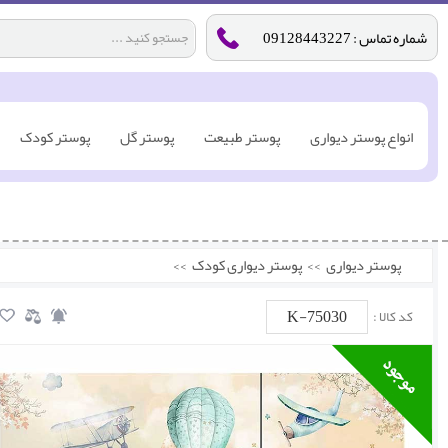
شماره تماس : 09128443227
انواع پوستر دیواری
پوستر طبیعت
پوستر گل
پوستر کودک
پوستر دیواری
>>
پوستر دیواری کودک
>>
K-75030
کد کالا :