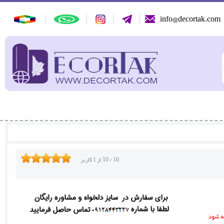
info@decortak.com
10
/
10
از
1
کاربر