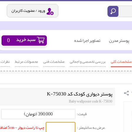
ورود / عضویت کاربران
0
پوستر مدرن
تصاویر اجرا شده
مشخصات کلی
بررسی تخصصی و اجمالی
مشخصات فنی
محصولات مرتبط
نظرات
پوستر دیواری کودک کد K-75030
Baby wallposter code K-75030
390,000 (تومان)
قیمت:
عرض به سانتیمتر :
چپ تا راست دیوار - 5cm اضافه شود