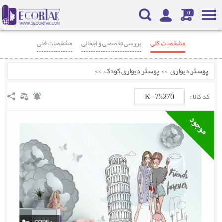
0
مشخصات کلی
بررسی تخصصی و اجمالی
مشخصات فنی
محصولات مرتبط
نظرات
پوستر دیواری
>>
پوستر دیواری کودک
>>
K-75270
کد کالا :