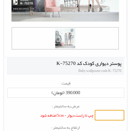
پوستر دیواری کودک کد K-75270
Baby wallposter code K-75270
قیمت:
390,000 (تومان)
عرض به سانتیمتر :
چپ تا راست دیوار - 5cm اضافه شود
ارتفاع به سانتیمتر :