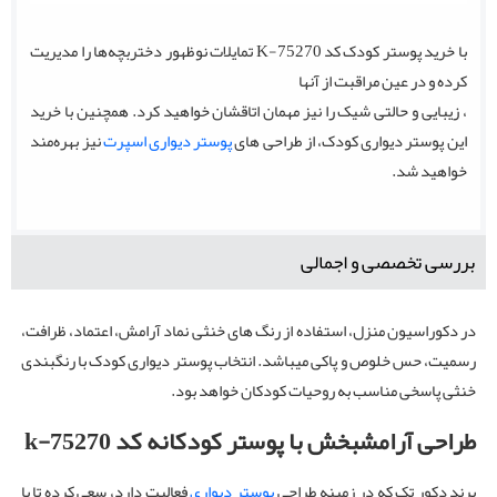
با خرید پوستر کودک کد K-75270 تمایلات نوظهور دختربچه‌ها را مدیریت
کرده و در عین مراقبت از آنها
، زیبایی و حالتی شیک را نیز مهمان اتاقشان خواهید کرد. همچنین با خرید
این پوستر دیواری کودک، از طراحی های
پوستر دیواری اسپرت
نیز بهره‌مند
خواهید شد.
بررسی تخصصی و اجمالی
در دکوراسیون منزل، استفاده از رنگ های خنثی نماد آرامش، اعتماد، ظرافت،
رسمیت، حس خلوص و پاکی میباشد. انتخاب پوستر دیواری کودک با رنگبندی
خنثی پاسخی مناسب به روحیات کودکان خواهد بود.
طراحی آرامشبخش با پوستر کودکانه کد k-75270
برند دکور تک که در زمینه طراحی
پوستر دیواری
فعالیت دارد، سعی کرده تا با