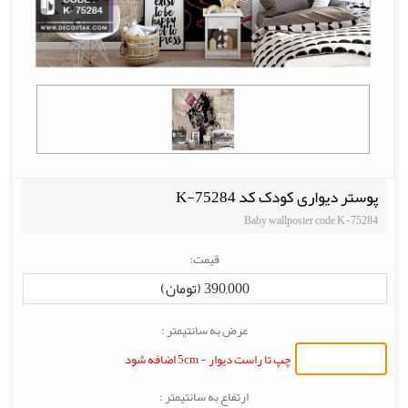
پوستر دیواری کودک کد K-75284
Baby wallposter code K-75284
قیمت:
390,000 (تومان)
عرض به سانتیمتر :
چپ تا راست دیوار - 5cm اضافه شود
ارتفاع به سانتیمتر :