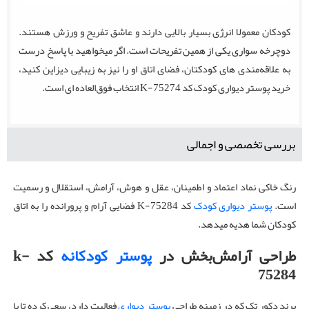
کودکان معمولا انرژی بسیار بالایی دارند و عاشق تفریح و ورزش هستند.
دوچرخه سواری یکی از همین تفریحات است. اگر میخواهید با پاسخ درست
به علاقه‌مندی های کودکتان، فضای اتاق او را نیز به زیبایی دیزاین کنید،
خرید پوستر دیواری کودک کد K-75274 انتخاب فوق‌العاده ای است.
بررسی تخصصی و اجمالی
رنگ خاکی نماد اعتماد و اطمینان، عقل و هوش، آرامش، استقلال و رسمیت
است.
پوستر دیواری کودک
کد K-75284 فضایی آرام و پرورانده را به اتاق
کودکان شما هدیه میدهد.
طراحی آرامش‌بخش در
پوستر کودکانه
کد k-
75284
برند دکور تک که در زمینه طراحی
پوستر دیواری
فعالیت دارد، سعی کرده تا با