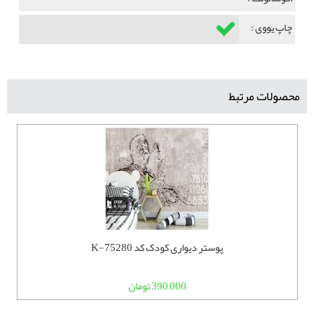
چاپ یووی :
محصولات مرتبط
پوستر دیواری کودک کد K-75280
390,000 تومان