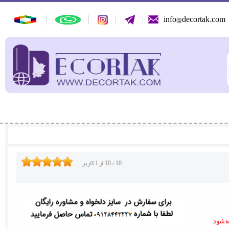
info@decortak.com
10
/
10
از
1
کاربر