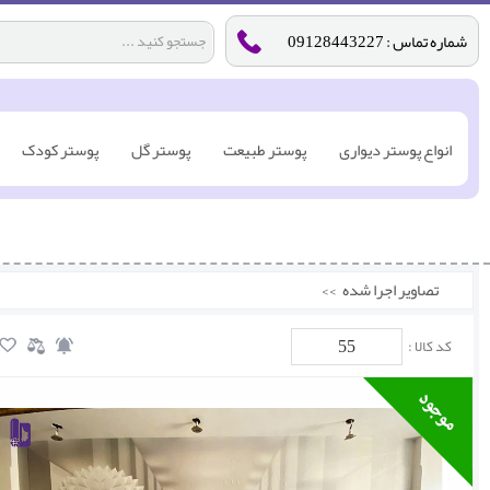
شماره تماس : 09128443227
انواع پوستر دیواری
پوستر طبیعت
پوستر گل
پوستر کودک
تصاویر اجرا شده
>>
55
کد کالا :