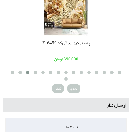
پوستر دیواری گل کد F-6459
390,000 تومان
بعدی
قبلی
ارسال نظر
نام شما :