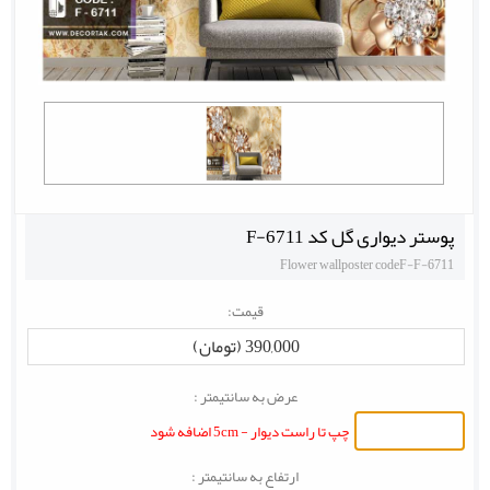
پوستر دیواری گل کد F-6711
Flower wallposter codeF-F-6711
قیمت:
390,000 (تومان)
عرض به سانتیمتر :
چپ تا راست دیوار - 5cm اضافه شود
ارتفاع به سانتیمتر :