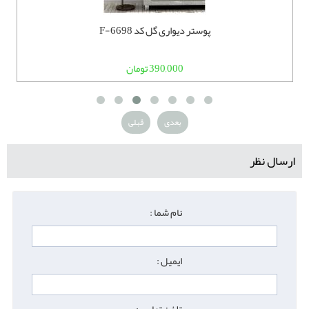
پوستر دیواری گل کد F-6698
390,000 تومان
بعدی
قبلی
ارسال نظر
نام شما :
ایمیل :