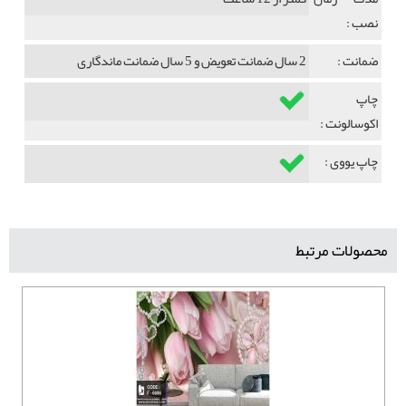
نصب :
ضمانت :
2 سال ضمانت تعویض و 5 سال ضمانت ماندگاری
چاپ
اکوسالونت :
چاپ یووی :
محصولات مرتبط