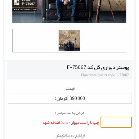
پوستر دیواری گل کد F-75067
Flower wallposter code F-75067
قیمت:
390,000 (تومان)
عرض به سانتیمتر :
چپ تا راست دیوار - 5cm اضافه شود
ارتفاع به سانتیمتر :