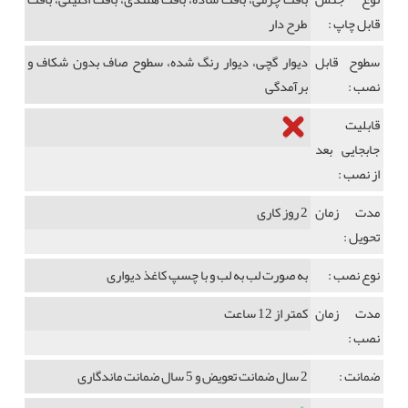
قابل چاپ :
طرح دار
سطوح قابل
دیوار گچی، دیوار رنگ شده، سطوح صاف بدون شکاف و
نصب :
برآمدگی
قابلیت
جابجایی بعد
از نصب :
مدت زمان
2 روز کاری
تحویل :
نوع نصب :
به صورت لب به لب و با چسپ کاغذ دیواری
مدت زمان
کمتر از 12 ساعت
نصب :
ضمانت :
2 سال ضمانت تعویض و 5 سال ضمانت ماندگاری