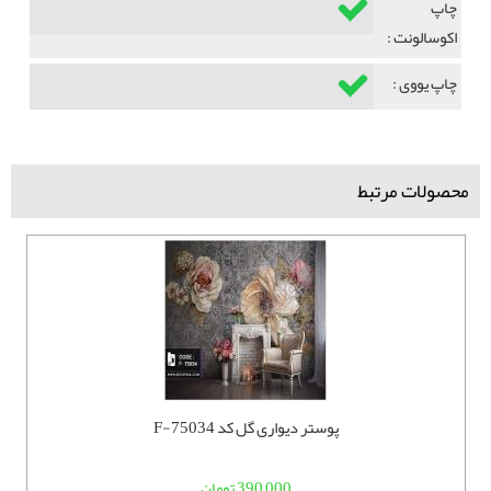
چاپ
اکوسالونت :
چاپ یووی :
محصولات مرتبط
پوستر دیواری گل کد F-75034
390,000 تومان