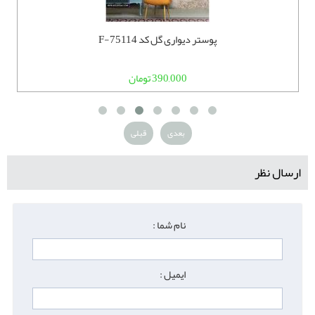
پوستر دیواری گل کد F-75114
390,000 تومان
بعدی
قبلی
ارسال نظر
نام شما :
ایمیل :