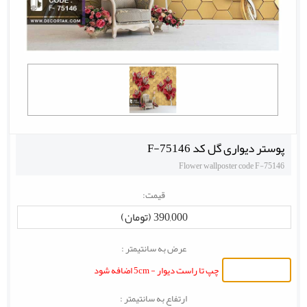
پوستر دیواری گل کد F-75146
Flower wallposter code F-75146
قیمت:
390,000 (تومان)
عرض به سانتیمتر :
چپ تا راست دیوار - 5cm اضافه شود
ارتفاع به سانتیمتر :