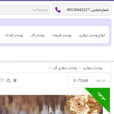
شماره تماس : 09128443227
انواع پوستر دیواری
پوستر طبیعت
پوستر گل
پوستر کودک
پوستر دیواری
>>
پوستر دیواری گل
>>
F-75160
کد کالا :