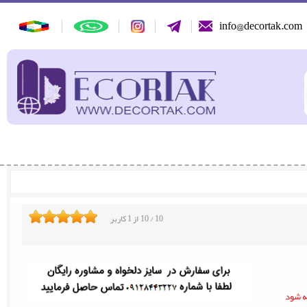
info@decortak.com
10
/
10
از
1
کاربر