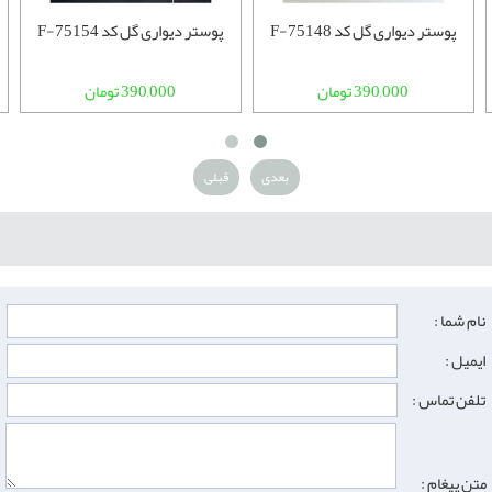
پوستر دیواری گل کد F-75148
پوستر دیواری گل کد F-75154
390,000 تومان
390,000 تومان
بعدی
قبلی
نام شما :
ایمیل :
تلفن تماس :
متن پیغام :