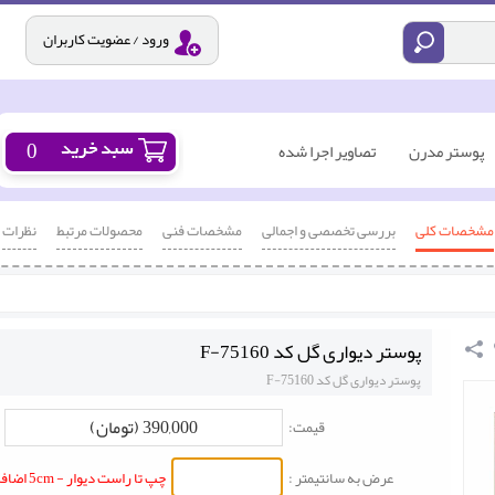
ورود / عضویت کاربران
0
پوستر مدرن
تصاویر اجرا شده
مشخصات کلی
بررسی تخصصی و اجمالی
مشخصات فنی
محصولات مرتبط
نظرات
پوستر دیواری گل کد F-75160
پوستر دیواری گل کد F-75160
390,000 (تومان)
قیمت:
عرض به سانتیمتر :
چپ تا راست دیوار - 5cm اضافه شود