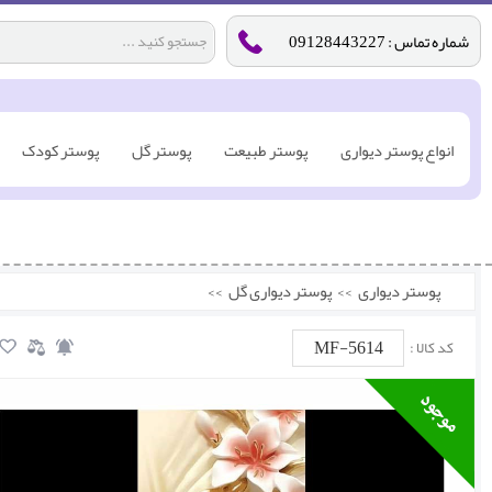
شماره تماس : 09128443227
انواع پوستر دیواری
پوستر طبیعت
پوستر گل
پوستر کودک
پوستر دیواری
>>
پوستر دیواری گل
>>
MF-5614
کد کالا :