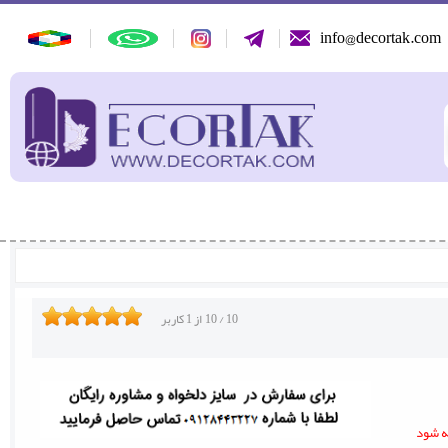
info@decortak.com
10
/
10
از
1
کاربر