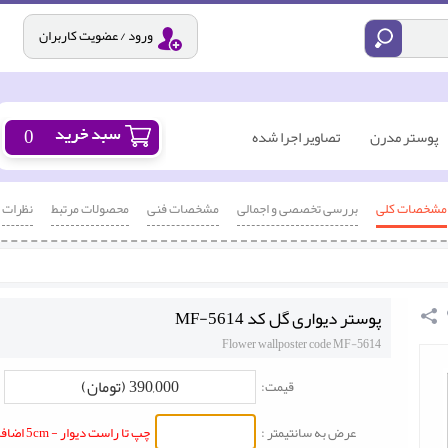
ورود / عضویت کاربران
0
پوستر مدرن
تصاویر اجرا شده
مشخصات کلی
بررسی تخصصی و اجمالی
مشخصات فنی
محصولات مرتبط
نظرات
پوستر دیواری گل کد MF-5614
Flower wallposter code MF-5614
390,000 (تومان)
قیمت:
عرض به سانتیمتر :
چپ تا راست دیوار - 5cm اضافه شود