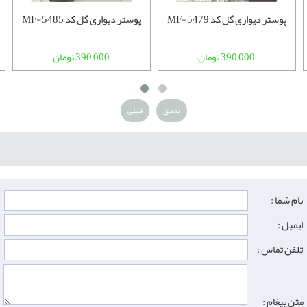
پوستر دیواری گل کد MF-5479
پوستر دیواری گل کد MF-5485
390,000 تومان
390,000 تومان
بعدی
قبلی
نام شما :
ایمیل :
تلفن تماس :
متن پیغام :