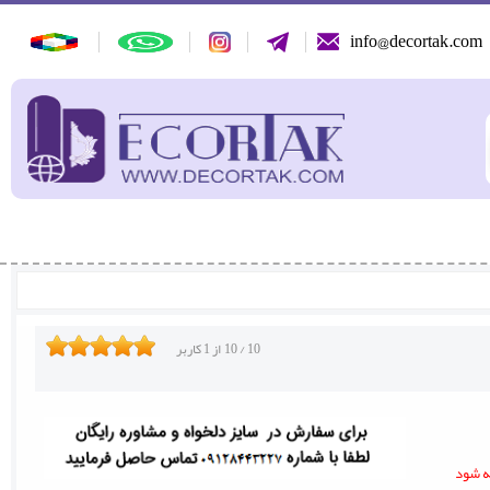
info@decortak.com
10
/
10
از
1
کاربر