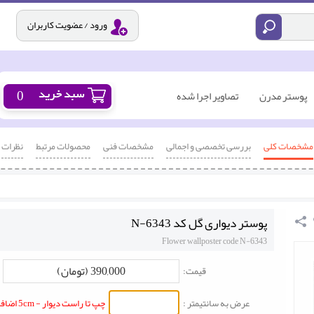
ورود / عضویت کاربران
0
پوستر مدرن
تصاویر اجرا شده
مشخصات کلی
بررسی تخصصی و اجمالی
مشخصات فنی
محصولات مرتبط
نظرات
پوستر دیواری گل کد N-6343
Flower wallposter code N-6343
390,000 (تومان)
قیمت:
عرض به سانتیمتر :
چپ تا راست دیوار - 5cm اضافه شود