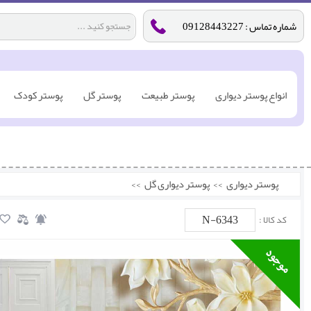
شماره تماس : 09128443227
انواع پوستر دیواری
پوستر طبیعت
پوستر گل
پوستر کودک
پوستر دیواری
>>
پوستر دیواری گل
>>
N-6343
کد کالا :