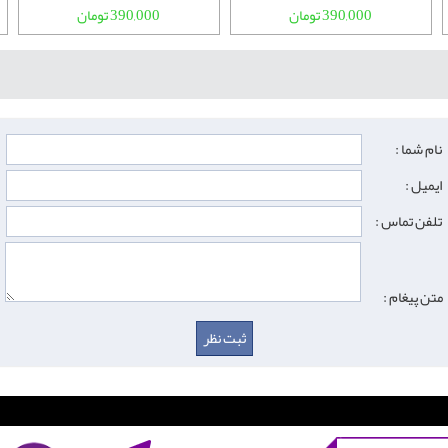
390,000 تومان
390,000 تومان
نام شما :
ایمیل :
تلفن تماس :
متن پیغام :