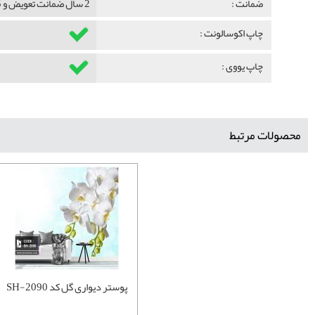
ضمانت :
2 سال ضمانت تعویض و 5 سال ضمانت ماندگاری
چاپ اکوسالونت :
چاپ یووی :
محصولات مرتبط
پوستر دیواری گل کد SH-2090