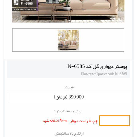
پوستر دیواری گل کد N-6585
Flower wallposter code N-6585
قیمت:
390,000 (تومان)
عرض به سانتیمتر :
چپ تا راست دیوار - 5cm اضافه شود
ارتفاع به سانتیمتر :