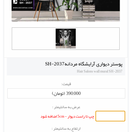
پوستر دیواری آرایشگاه مردانهSH-2037
Hair Salons wall mural SH-2037
قیمت:
390,000 (تومان)
عرض به سانتیمتر :
چپ تا راست دیوار - 5cm اضافه شود
ارتفاع به سانتیمتر :