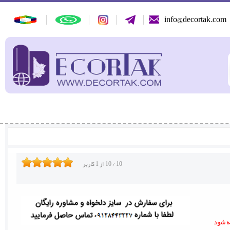
info@decortak.com
10
/
10
از
1
کاربر