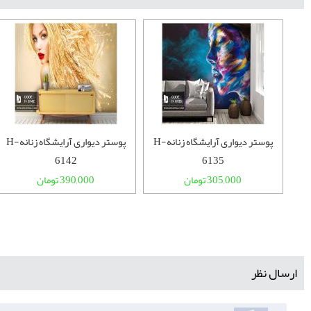
پوستر دیواری آرایشگاه زنانهH-
پوستر دیواری آرایشگاه زنانهH-
6142
6135
605
ومان
305,000 تومان
390,000 تومان
ارسال نظر