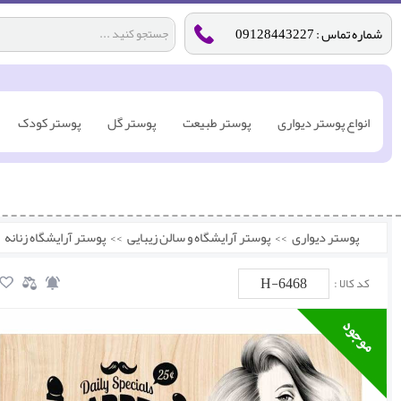
شماره تماس : 09128443227
انواع پوستر دیواری
پوستر طبیعت
پوستر گل
پوستر کودک
پوستر دیواری
>>
پوستر آرایشگاه و سالن زیبایی
>>
پوستر آرایشگاه زنانه
H-6468
کد کالا :