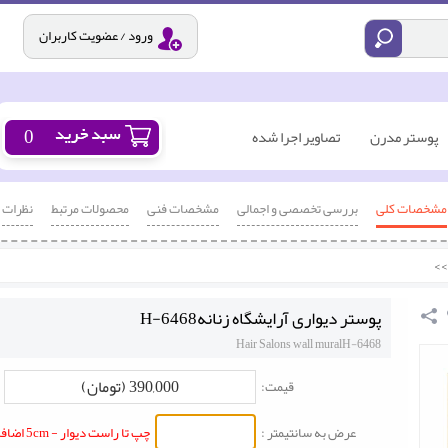
ورود / عضویت کاربران
0
پوستر مدرن
تصاویر اجرا شده
مشخصات کلی
بررسی تخصصی و اجمالی
مشخصات فنی
محصولات مرتبط
نظرات
>>
پوستر دیواری آرایشگاه زنانهH-6468
Hair Salons wall muralH-6468
390,000 (تومان)
قیمت:
عرض به سانتیمتر :
چپ تا راست دیوار - 5cm اضافه شود