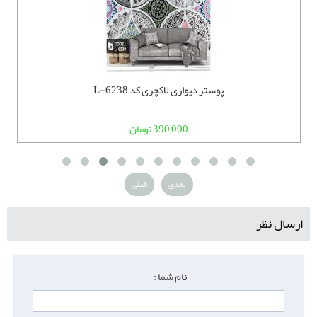
پوستر دیواری لاکچری کد L-6238
390,000 تومان
بعدی
قبلی
ارسال نظر
نام شما :