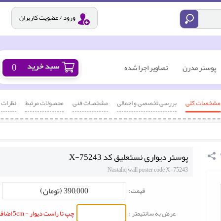
ورود / عضویت کاربران
0
پوستر مدرن
تصاویر اجرا شده
مشخصات کلی
بررسی تخصصی و اجمالی
مشخصات فنی
محصولات مرتبط
نظرات
پوستر دیواری نستعلیق کد X-75243
Nastaliq wall poster code X-75243
390,000 (تومان)
قیمت:
عرض به سانتیمتر :
چپ تا راست دیوار - 5cm اضافه شود