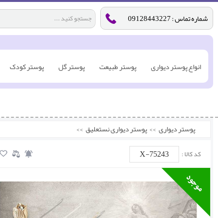
شماره تماس : 09128443227
انواع پوستر دیواری
پوستر طبیعت
پوستر گل
پوستر کودک
پوستر دیواری
>>
پوستر دیواری نستعلیق
>>
X-75243
کد کالا :