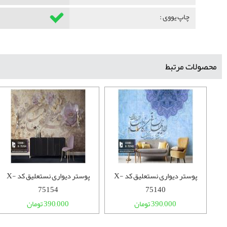
چاپ یووی :
محصولات مرتبط
ی نستعلیق کد X-
پوستر دیواری نستعلیق کد X-
پوستر دیواری نستعلیق کد X-
75154
75140
390,000 تومان
390,000 تومان