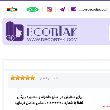
info@decortak.com
10
/
10
از
1
کاربر