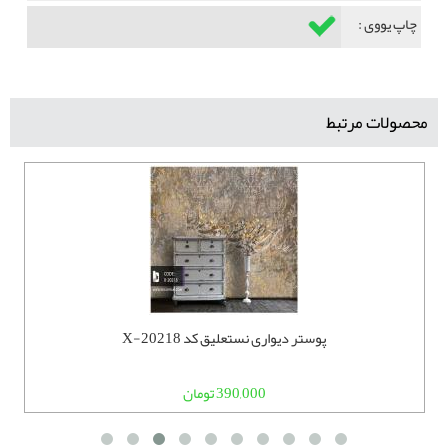
چاپ یووی :
محصولات مرتبط
پوستر دیواری نستعلیق کد X-20218
390,000 تومان