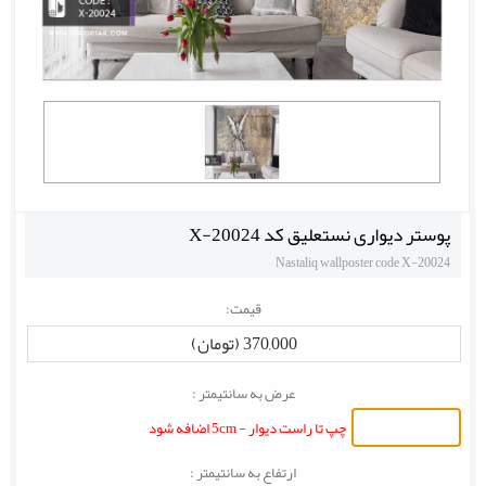
پوستر دیواری نستعلیق کد X-20024
Nastaliq wallposter code X-20024
قیمت:
370,000 (تومان)
عرض به سانتیمتر :
چپ تا راست دیوار - 5cm اضافه شود
ارتفاع به سانتیمتر :