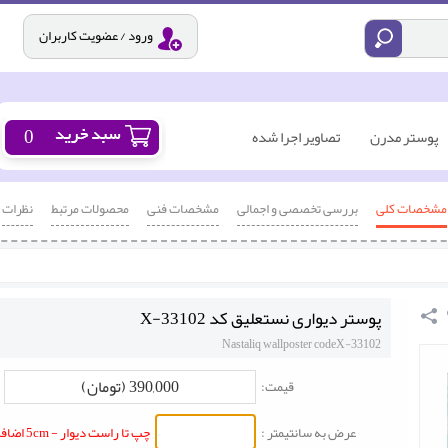
ورود / عضویت کاربران
0
پوستر مدرن
تصاویر اجرا شده
مشخصات کلی
بررسی تخصصی و اجمالی
مشخصات فنی
محصولات مرتبط
نظرات
پوستر دیواری نستعلیق کد X-33102
Nastaliq wallposter codeX-33102
390,000 (تومان)
قیمت:
عرض به سانتیمتر :
چپ تا راست دیوار - 5cm اضافه شود