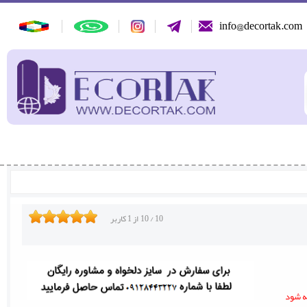
info@decortak.com
10
/
10
از
1
کاربر