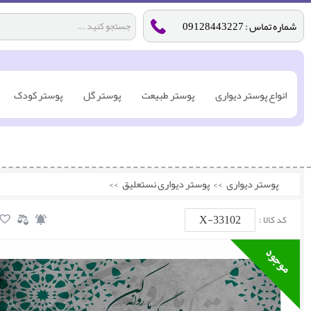
شماره تماس : 09128443227
انواع پوستر دیواری
پوستر طبیعت
پوستر گل
پوستر کودک
پوستر دیواری
>>
پوستر دیواری نستعلیق
>>
X-33102
کد کالا :