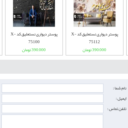
پوستر دیواری نستعلیق کد X-
پوستر دیواری نستعلیق کد X-
75100
75112
390,000 تومان
390,000 تومان
نام شما :
ایمیل :
تلفن تماس :