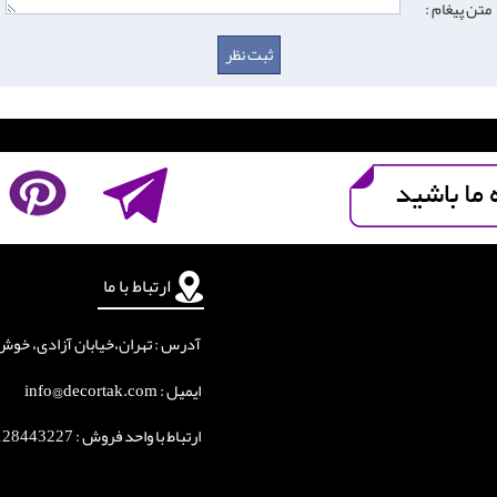
متن پیغام :
ارتباط با ما
آدرس : تهران،خیابان آزادی، خوش جنوبی
ایمیل : info@decortak.com
ارتباط با واحد فروش :
128443227