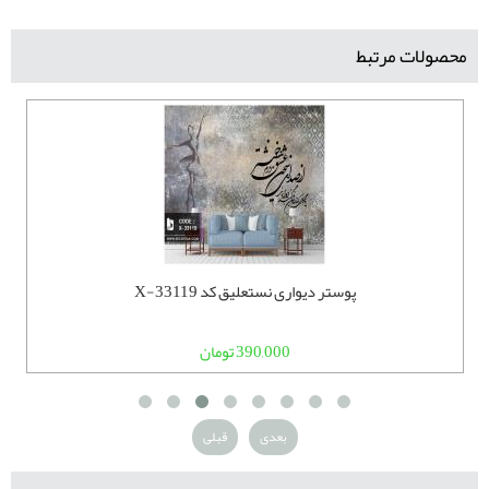
محصولات مرتبط
پوستر دیواری نستعلیق کد X-33119
390,000 تومان
بعدی
قبلی