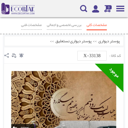
0
مشخصات کلی
بررسی تخصصی و اجمالی
مشخصات فنی
محصولات مرتبط
نظرات
پوستر دیواری
>>
پوستر دیواری نستعلیق
>>
X-33138
کد کالا :