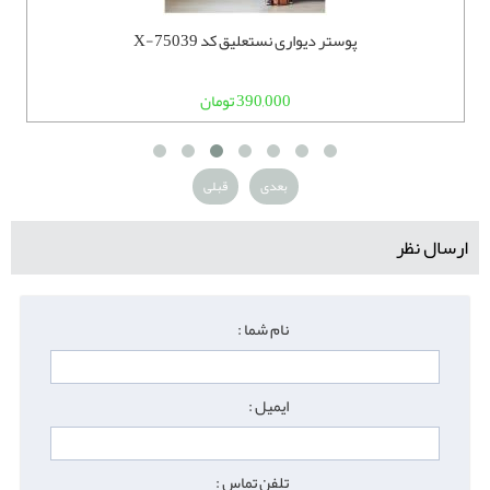
پوستر دیواری نستعلیق کد X-75039
390,000 تومان
بعدی
قبلی
ارسال نظر
نام شما :
ایمیل :
تلفن تماس :