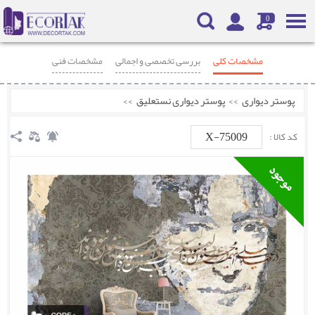
0
مشخصات کلی
بررسی تخصصی و اجمالی
مشخصات فنی
محصولات مرتبط
نظرات
پوستر دیواری
>>
پوستر دیواری نستعلیق
>>
X-75009
کد کالا :