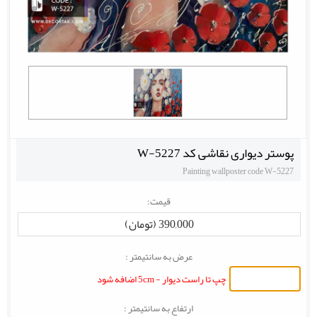
پوستر دیواری نقاشی کد W-5227
Painting wallposter code W-5227
قیمت:
390,000 (تومان)
عرض به سانتیمتر :
چپ تا راست دیوار - 5cm اضافه شود
ارتفاع به سانتیمتر :