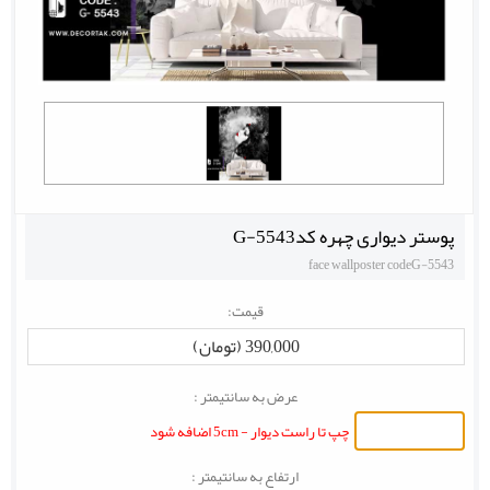
پوستر دیواری چهره کدG-5543
face wallposter codeG-5543
قیمت:
390,000 (تومان)
عرض به سانتیمتر :
چپ تا راست دیوار - 5cm اضافه شود
ارتفاع به سانتیمتر :