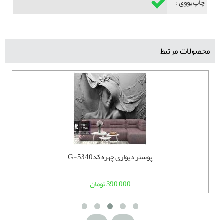
چاپ یووی :
محصولات مرتبط
پوستر دیواری چهره کدG-5340
390,000 تومان