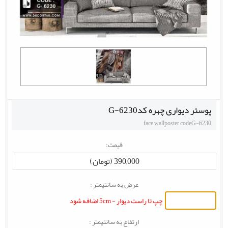
پوستر دیواری چهره کدG-6230
face wallposter codeG-6230
قیمت:
390,000 (تومان)
عرض به سانتیمتر :
چپ تا راست دیوار - 5cm اضافه شود
ارتفاع به سانتیمتر :