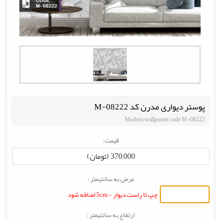
پوستر دیواری مدرن کد M-08222
Modern wallposter code M-08222
قیمت:
370,000 (تومان)
عرض به سانتیمتر :
چپ تا راست دیوار - 5cm اضافه شود
ارتفاع به سانتیمتر :