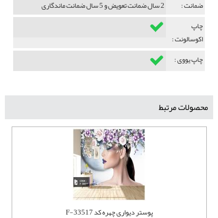
ضمانت :
2 سال ضمانت تعویض و 5 سال ضمانت ماندگاری
چاپ
اکوسالونت :
چاپ یووی :
محصولات مرتبط
پوستر دیواری چهره کد F-33517