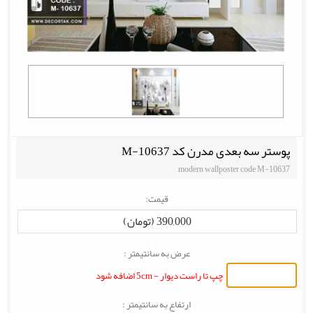
پوستر سه بعدی مدرن کد M-10637
modern wallposter code M-10637
قیمت:
390,000 (تومان)
عرض به سانتیمتر :
چپ تا راست دیوار - 5cm اضافه شود
ارتفاع به سانتیمتر :