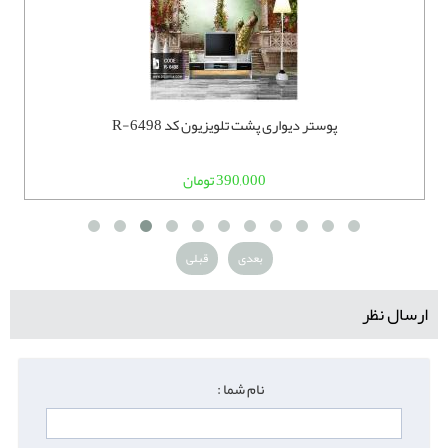
پوستر دیواری پشت تلویزیون کد R-6498
390,000 تومان
بعدی
قبلی
ارسال نظر
نام شما :