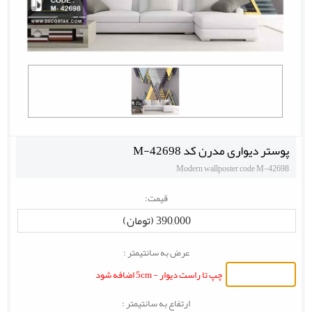
پوستر دیواری مدرن کد M-42698
Modern wallposter code M-42698
قیمت:
390,000 (تومان)
عرض به سانتیمتر :
چپ تا راست دیوار - 5cm اضافه شود
ارتفاع به سانتیمتر :