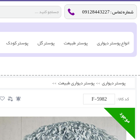
شماره تماس : 09128443227
انواع پوستر دیواری
پوستر طبیعت
پوستر گل
پوستر کودک
پوستر دیواری
>>
پوستر دیواری طبیعت
>>
F-5982
کد کالا :