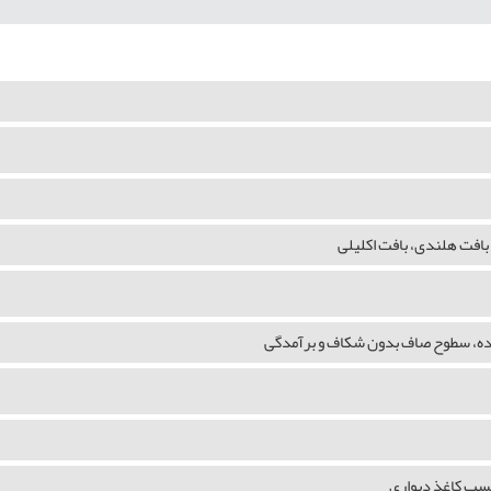
بافت هلندی، بافت اکلیلی
شده، سطوح صاف بدون شکاف و برآمدگی
چسپ کاغذ دیواری