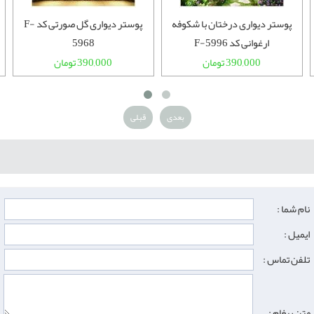
پوستر دیواری درختان با شکوفه
پوستر دیواری گل صورتی کد F-
ارغوانی کد F-5996
5968
390,000 تومان
390,000 تومان
بعدی
قبلی
نام شما :
ایمیل :
تلفن تماس :
متن پیغام :