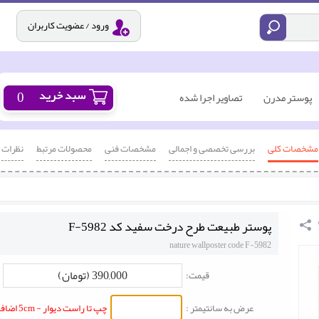
ورود / عضویت کاربران
0
پوستر مدرن
تصاویر اجرا شده
مشخصات کلی
بررسی تخصصی و اجمالی
مشخصات فنی
محصولات مرتبط
نظرات
پوستر طبیعت طرح درخت سفید کد F-5982
nature wallposter code F-5982
390,000 (تومان)
قیمت:
عرض به سانتیمتر :
چپ تا راست دیوار - 5cm اضافه شود