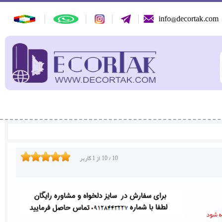
info@decortak.com
10
/
10
از
1
کاربر