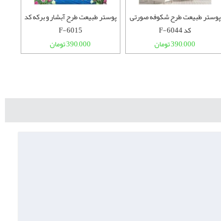
پوستر طبیعت طرح شکوفه صورتی
پوستر طبیعت طرح آبشار و برکه کد
پوستر
کد F-6044
F-6015
390,000 تومان
390,000 تومان