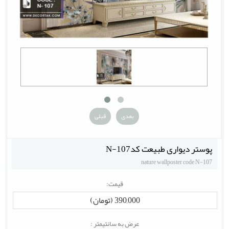
بعدی
قبلی
پوستر دیواری طبیعت کدN-107
nature wallposter code N-107
قیمت:
390,000 (تومان)
عرض به سانتیمتر :