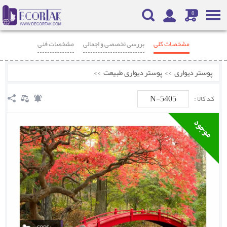
0
مشخصات کلی
بررسی تخصصی و اجمالی
مشخصات فنی
محصولات مرتبط
نظرات
پوستر دیواری
>>
پوستر دیواری طبیعت
>>
N-5405
کد کالا :