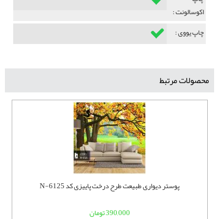
اکوسالونت :
چاپ یووی :
محصولات مرتبط
پوستر دیواری طبیعت طرح درخت پاییزی کد N-6125
390,000 تومان