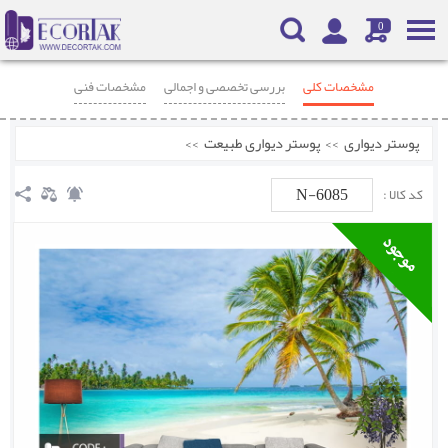
0
مشخصات کلی
بررسی تخصصی و اجمالی
مشخصات فنی
محصولات مرتبط
نظرات
پوستر دیواری
>>
پوستر دیواری طبیعت
>>
N-6085
کد کالا :