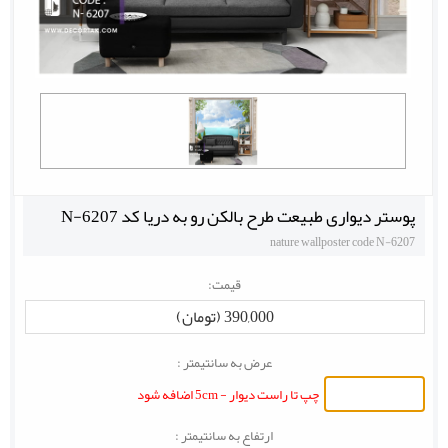
پوستر دیواری طبیعت طرح بالکن رو به دریا کد N-6207
nature wallposter code N-6207
قیمت:
390,000 (تومان)
عرض به سانتیمتر :
چپ تا راست دیوار - 5cm اضافه شود
ارتفاع به سانتیمتر :