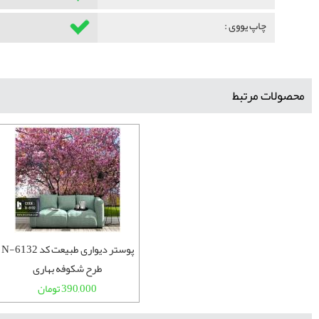
چاپ یووی :
محصولات مرتبط
پوستر دیواری طبیعت کد N-6132
طرح شکوفه بهاری
390,000 تومان