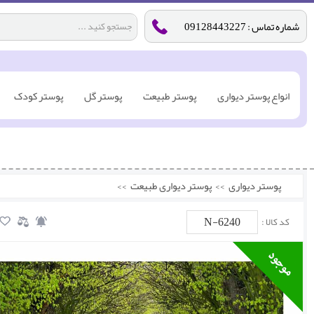
شماره تماس : 09128443227
انواع پوستر دیواری
پوستر طبیعت
پوستر گل
پوستر کودک
پوستر دیواری
>>
پوستر دیواری طبیعت
>>
N-6240
کد کالا :