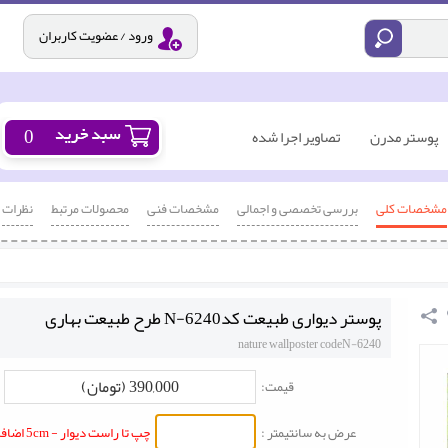
ورود / عضویت کاربران
0
پوستر مدرن
تصاویر اجرا شده
مشخصات کلی
بررسی تخصصی و اجمالی
مشخصات فنی
محصولات مرتبط
نظرات
پوستر دیواری طبیعت کدN-6240 طرح طبیعت بهاری
nature wallposter codeN-6240
390,000 (تومان)
قیمت:
عرض به سانتیمتر :
چپ تا راست دیوار - 5cm اضافه شود