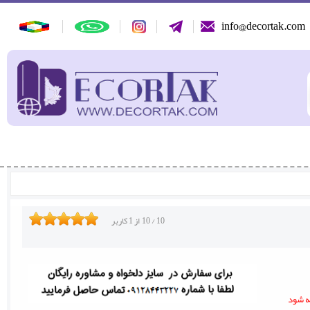
info@decortak.com
10
/
10
از
1
کاربر