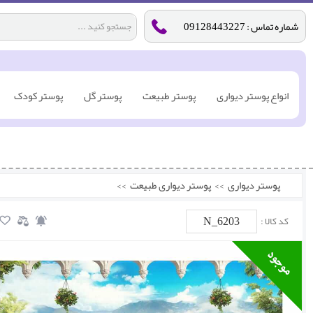
شماره تماس : 09128443227
انواع پوستر دیواری
پوستر طبیعت
پوستر گل
پوستر کودک
پوستر دیواری
>>
پوستر دیواری طبیعت
>>
N_6203
کد کالا :