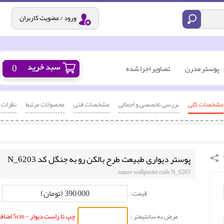
ورود / عضویت کاربران
0
پوستر مدرن
تصاویر اجرا شده
مشخصات کلی
بررسی تخصصی و اجمالی
مشخصات فنی
محصولات مرتبط
نظرات
پوستر دیواری طبیعت طرح بالکن رو به جنگل کد N_6203
nature wallposter code N_6203
390,000 (تومان)
قیمت:
عرض به سانتیمتر :
چپ تا راست دیوار - 5cm اضافه شود