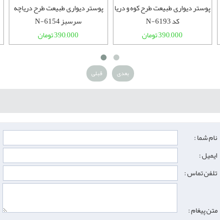
پوستر دیواری طبیعت طرح کوه و دریا
پوستر دیواری طبیعت طرح دریاچه
کد N-6193
سرسبز N-6154
390,000 تومان
390,000 تومان
بعدی
قبلی
نام شما :
ایمیل :
تلفن تماس :
متن پیغام :