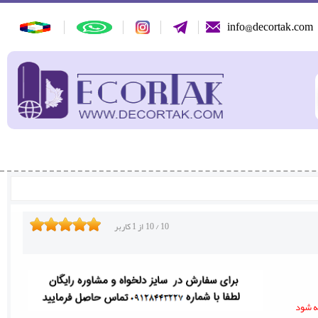
info@decortak.com
10
/
10
از
1
کاربر