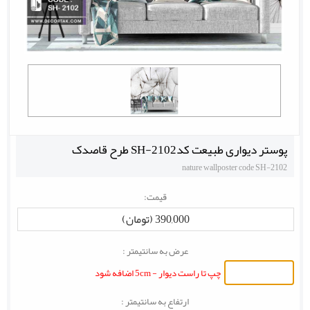
پوستر دیواری طبیعت کدSH-2102 طرح قاصدک
nature wallposter code SH-2102
قیمت:
390,000 (تومان)
عرض به سانتیمتر :
چپ تا راست دیوار - 5cm اضافه شود
ارتفاع به سانتیمتر :