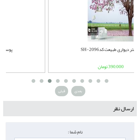
پوستر دیواری طبیعت کدSH-2096
390,000 تومان
بعدی
قبلی
ارسال نظر
نام شما :