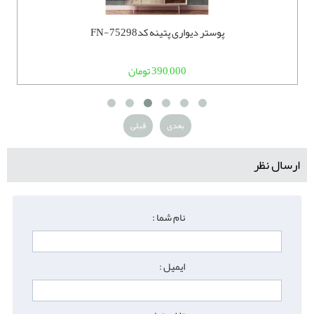
پوستر دیواری پتینه کدFN-75298
390,000 تومان
بعدی
قبلی
ارسال نظر
نام شما :
ایمیل :