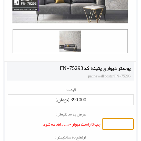
پوستر دیواری پتینه کدFN-75293
patina wall poster FN-75293
قیمت:
390,000 (تومان)
عرض به سانتیمتر :
چپ تا راست دیوار - 5cm اضافه شود
ارتفاع به سانتیمتر :