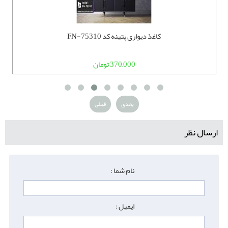
کاغذ دیواری پتینه کد FN-75310
370,000 تومان
بعدی
قبلی
ارسال نظر
نام شما :
ایمیل :