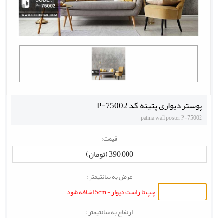
پوستر دیواری پتینه کد P-75002
patina wall poster P-75002
قیمت:
390,000 (تومان)
عرض به سانتیمتر :
چپ تا راست دیوار - 5cm اضافه شود
ارتفاع به سانتیمتر :