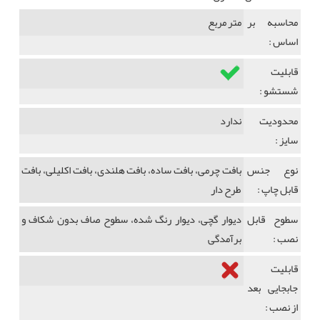
محاسبه بر
متر مربع
اساس :
قابلیت
شستشو :
محدودیت
ندارد
سایز :
نوع جنس
بافت چرمی، بافت ساده، بافت هلندی، بافت اکلیلی، بافت
قابل چاپ :
طرح دار
سطوح قابل
دیوار گچی، دیوار رنگ شده، سطوح صاف بدون شکاف و
نصب :
برآمدگی
قابلیت
جابجایی بعد
از نصب :