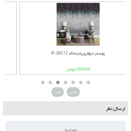
پوستر دیواری پتینه کد P-20172
390,000 تومان
بعدی
قبلی
ارسال نظر
نام شما :