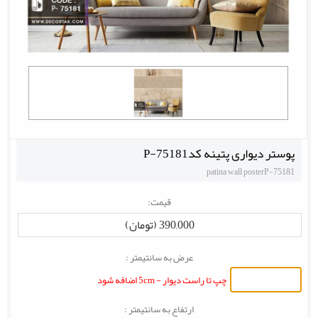
پوستر دیواری پتینه کدP-75181
patina wall posterP-75181
قیمت:
390,000 (تومان)
عرض به سانتیمتر :
چپ تا راست دیوار - 5cm اضافه شود
ارتفاع به سانتیمتر :