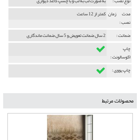
نوع نصب :
به صورت لب به لب و با چسپ کاغذ دیواری
مدت زمان
کمتر از 12 ساعت
نصب :
ضمانت :
2 سال ضمانت تعویض و 5 سال ضمانت ماندگاری
چاپ
اکوسالونت :
چاپ یووی :
محصولات مرتبط