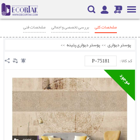
0
مشخصات کلی
بررسی تخصصی و اجمالی
مشخصات فنی
محصولات مرتبط
نظرات
پوستر دیواری
>>
پوستر دیواری پتینه
>>
P-75181
کد کالا :