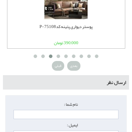
پوستر دیواری پتینه کدP-75108
390,000 تومان
بعدی
قبلی
ارسال نظر
نام شما :
ایمیل :