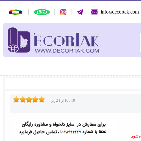
info@decortak.com
10
/
10
از
1
کاربر