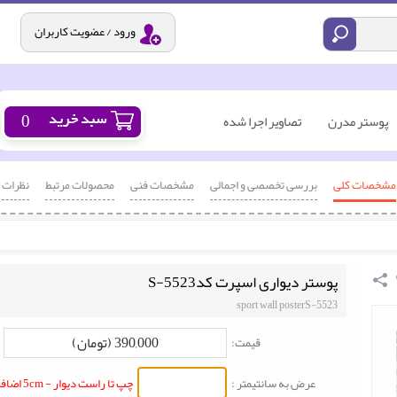
ورود / عضویت کاربران
0
پوستر مدرن
تصاویر اجرا شده
مشخصات کلی
بررسی تخصصی و اجمالی
مشخصات فنی
محصولات مرتبط
نظرات
پوستر دیواری اسپرت کدS-5523
sport wall posterS-5523
390,000 (تومان)
قیمت:
عرض به سانتیمتر :
چپ تا راست دیوار - 5cm اضافه شود