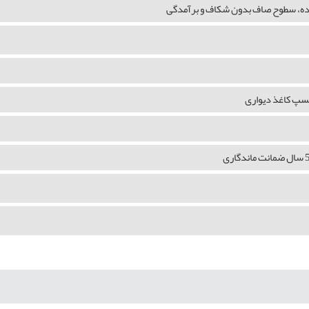
شده، سطوح صاف بدون شکاف و برآمدگی
چسپ کاغذ دیواری