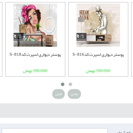
پوستر دیواری اسپرت کدS-816
پوستر دیواری اسپرت کدS-818
390,000 تومان
390,000 تومان
بعدی
قبلی
نام شما :