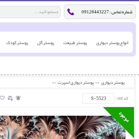
شماره تماس : 09128443227
انواع پوستر دیواری
پوستر طبیعت
پوستر گل
پوستر کودک
پوستر دیواری
>>
پوستر دیواری اسپرت
>>
S-5523
کد کالا :