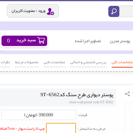
ورود / عضویت کاربران
0
پوستر مدرن
تصاویر اجرا شده
مشخصات کلی
بررسی تخصصی و اجمالی
مشخصات فنی
محصولات مرتبط
نظرات
پوستر دیواری طرح سنگ کدST-6562
stone wall poster code ST-6562
390,000 (تومان)
قیمت:
عرض به سانتیمتر :
چپ تا راست دیوار - 5cm اضافه شود