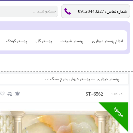
شماره تماس : 09128443227
انواع پوستر دیواری
پوستر طبیعت
پوستر گل
پوستر کودک
پوستر دیواری
>>
پوستر دیواری طرح سنگ
>>
ST-6562
کد کالا :