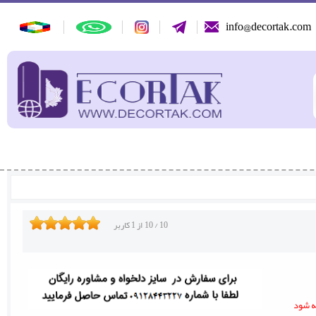
info@decortak.com
10
/
10
از
1
کاربر