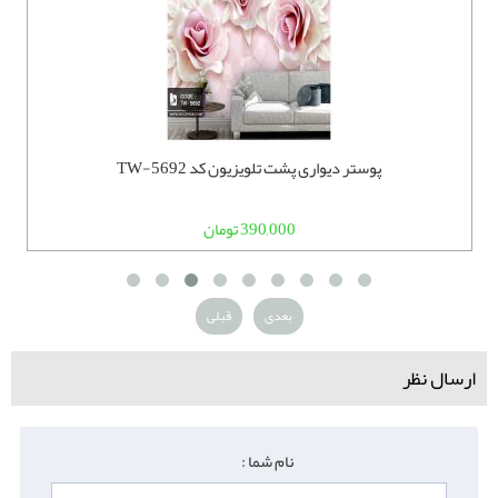
پوستر دیواری پشت تلویزیون کد TW-5692
390,000 تومان
بعدی
قبلی
ارسال نظر
نام شما :