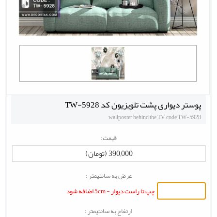
پوستر دیواری پشت تلویزیون کد TW-5928
wallposter behind the TV code TW-5928
قیمت:
390,000 (تومان)
عرض به سانتیمتر :
چپ تا راست دیوار - 5cm اضافه شود
ارتفاع به سانتیمتر :